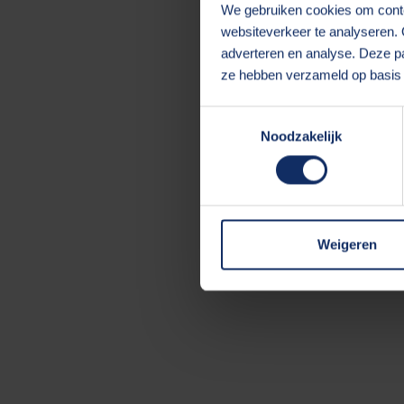
We gebruiken cookies om conten
websiteverkeer te analyseren. 
adverteren en analyse. Deze pa
Application error:
ze hebben verzameld op basis 
Toestemmingsselectie
Noodzakelijk
Weigeren