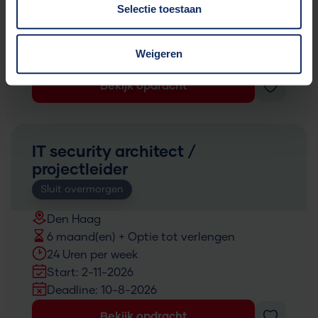
3 maand(en)
Selectie toestaan
36 Uren per week
Start: 10-8-2026
Weigeren
Deadline: 10-8-2026
Bekijk opdracht
IT security architect /
projectleider
Sluit overmorgen
Den Haag
6 maand(en) + Optie tot verlengen
24 Uren per week
Start: 2-11-2026
Deadline: 10-8-2026
Bekijk opdracht