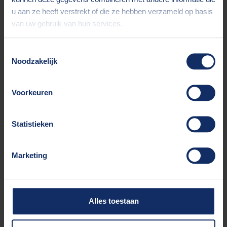
u aan ze heeft verstrekt of die ze hebben verzameld op basis
van uw gebruik van hun services.
IT Consultant
Sluit overmorgen
Toestemmingsselectie
Noodzakelijk
Amsterdam
5 maand(en) + Optie tot verlengen
Voorkeuren
38 Uren per week
Start: 31-8-2026
Deadline: 10-8-2026
Statistieken
Bekijk opdracht
Marketing
Power IB Specialist
Sluit overmorgen
Alles toestaan
Den Haag