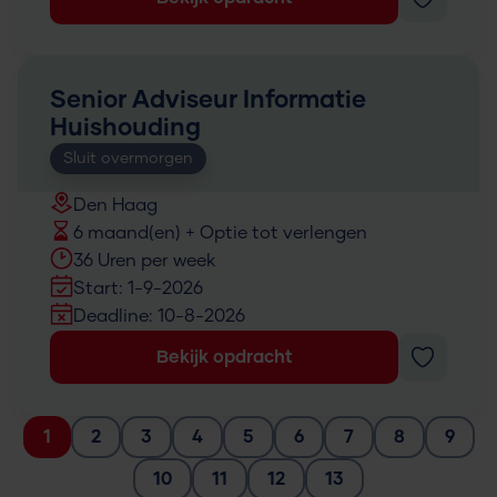
Senior Adviseur Informatie
Huishouding
Sluit overmorgen
Den Haag
6 maand(en) + Optie tot verlengen
36 Uren per week
Start: 1-9-2026
Deadline: 10-8-2026
Bekijk opdracht
1
2
3
4
5
6
7
8
9
10
11
12
13