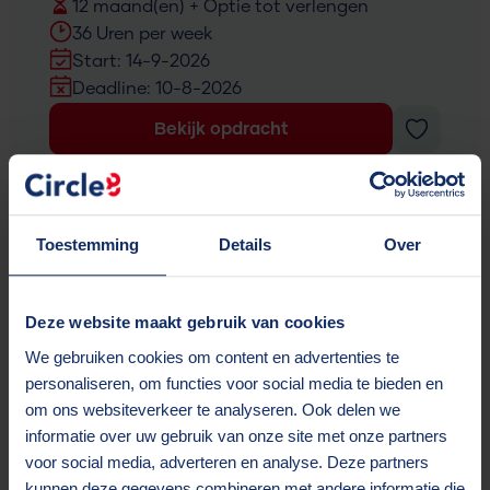
12 maand(en) + Optie tot verlengen
36 Uren per week
Start: 14-9-2026
Deadline: 10-8-2026
Bekijk opdracht
Service Delivery Manager
Toestemming
Details
Over
Sluit overmorgen
Delft
Deze website maakt gebruik van cookies
12 maand(en)
We gebruiken cookies om content en advertenties te
36 Uren per week
personaliseren, om functies voor social media te bieden en
Start: 1-8-2026
om ons websiteverkeer te analyseren. Ook delen we
Deadline: 10-8-2026
informatie over uw gebruik van onze site met onze partners
Bekijk opdracht
voor social media, adverteren en analyse. Deze partners
kunnen deze gegevens combineren met andere informatie die