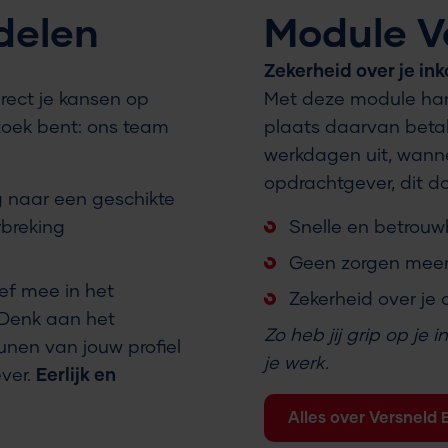
delen
Module V
Zekerheid over je i
rect je kansen op
Met deze module hant
 zoek bent: ons team
plaats daarvan betal
werkdagen uit, wann
opdrachtgever, dit d
g naar een geschikte
rbreking
Snelle en betrouw
Geen zorgen meer 
ief mee in het
Zekerheid over je
 Denk aan het
Zo heb jij grip op je 
unen van jouw profiel
je werk.
ver.
Eerlijk en
Alles over Versneld 