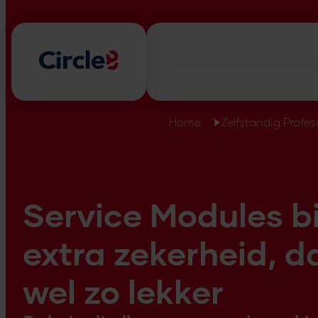
Home
Zelfstandig Profes
Service Modules b
extra zekerheid, d
wel zo lekker