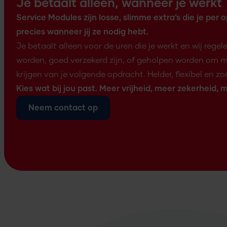
Je betaalt alleen, wanneer je werkt
Service Modules zijn losse, slimme extra’s die je per
precies wanneer jij ze nodig hebt.
Je betaalt alleen voor de uren die je werkt en wij regele
worden, goed verzekerd zijn, of geholpen worden om m
krijgen van je volgende opdracht. Helder, flexibel en z
Kies wat bij jou past. Meer vrijheid, meer zekerheid,
Neem contact op