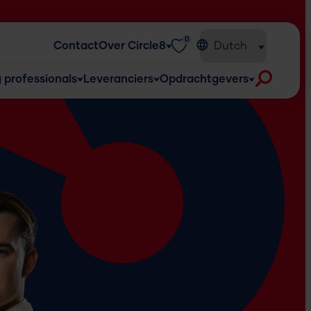
0
Contact
Over Circle8
 professionals
Leveranciers
Opdrachtgevers