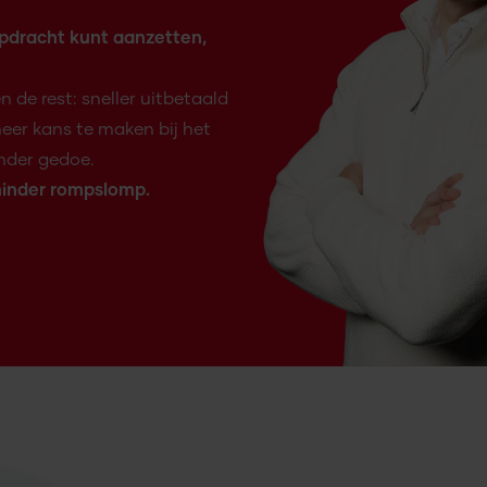
 opdracht kunt aanzetten,
n de rest: sneller uitbetaald
eer kans te maken bij het
onder gedoe.
 minder rompslomp.