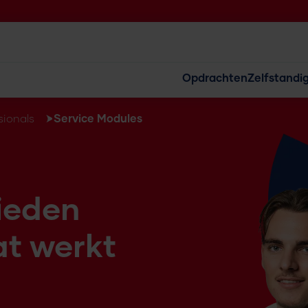
Opdrachten
Zelfstandig
sionals
Service Modules
ieden
at werkt