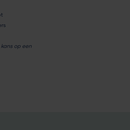
bt
ers
w kans op een