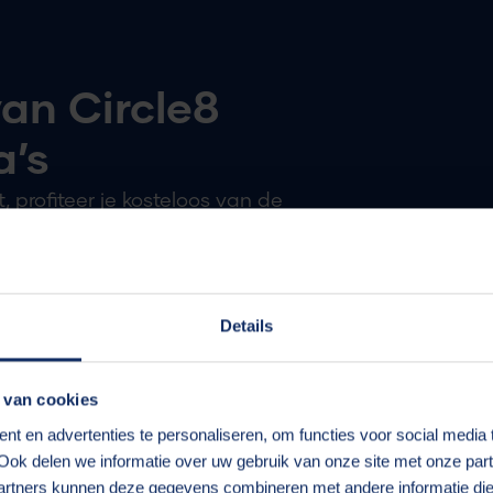
an Circle8
a’s
 profiteer je kosteloos van de
ragen en geven van advies
 van onze specialisten
Details
G en uittreksel inschrijving KvK
eekpunt bij Circle8 om je verder
 van cookies
t en advertenties te personaliseren, om functies voor social media
Ook delen we informatie over uw gebruik van onze site met onze part
wisseling en tips.
rtners kunnen deze gegevens combineren met andere informatie die u