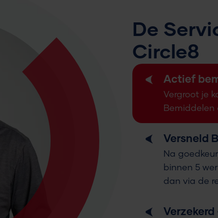
De Servi
Circle8
Actief be
Vergroot je 
Bemiddelen 
Versneld B
Na goedkeuri
binnen 5 wer
dan via de re
Verzekerd