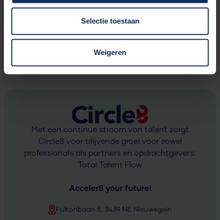
Neem dan contact op met
Davine Bakker
(Service
Selectie toestaan
Manager Operations),
06-12041898
Weigeren
Contact
Met een continue stroom van talent zorgt
Circle8 voor blijvende groei voor zowel
professionals als partners en opdrachtgevers:
Total Talent Flow
Acceler
8
your future!
Fultonbaan 6, 3439 NE Nieuwegein