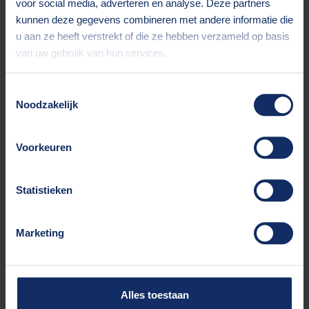
voor social media, adverteren en analyse. Deze partners
kunnen deze gegevens combineren met andere informatie die
u aan ze heeft verstrekt of die ze hebben verzameld op basis
Financiën
van uw gebruik van hun services.
Net zo belangrijk als die samenwerking is ook
Toestemmingsselectie
de financiële afhandeling daarvan. De
Noodzakelijk
bijbehorende spelregels stemmen we in
overleg met jou af. Want jouw professional
verdient het allerbeste. Daar zorgen wij voor.
Voorkeuren
Statistieken
Vragen, opmerkingen?
Marketing
Of wil je graag nog even
overleggen?
Alles toestaan