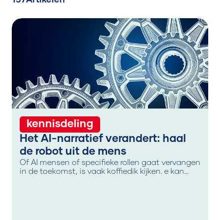
157
Artikelen
kennisdeling
Het AI-narratief verandert: haal
de robot uit de mens
Of AI mensen of specifieke rollen gaat vervangen
in de toekomst, is vaak koffiedik kijken. e kan
slechts afgaan op wat er in de markt gezegd
wordt en dit verifiëren met wat er daadwerkelijk
gebeurt. En dat is precies waar dit artikel op
ingaat.