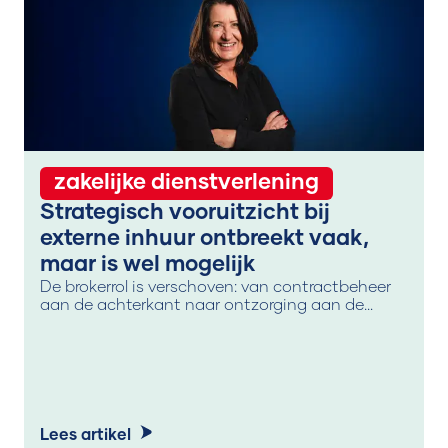
zakelijke dienstverlening
Strategisch vooruitzicht bij
externe inhuur ontbreekt vaak,
maar is wel mogelijk
De brokerrol is verschoven: van contractbeheer
aan de achterkant naar ontzorging aan de
voorkant, waar de broker de vertaalslag maakt
tussen klantvraag en leveranciersaanbod. Die
beweging laat zien dat de markt voor externe
inhuur volwassen wordt. Een goed begin, maar
de strategische samenwerking tussen brokers en
klanten ontbreekt nog te vaak.
Lees artikel