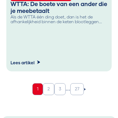
WTTA: De boete van een ander die
je meebetaalt
Als de WTTA één ding doet, dan is het de
afhankelijkheid binnen de keten blootleggen.
Het laat zien dat je als inlener (opdrachtgever)
zwaar leunt op de compliance van een uitlener
(leverancier of intermediair), met alle gevolgen
van dien.
Lees artikel
...
1
2
3
27