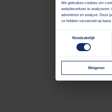
We gebruiken cookies om conten
websiteverkeer te analyseren. 
adverteren en analyse. Deze pa
Application error:
ze hebben verzameld op basis 
Toestemmingsselectie
Noodzakelijk
Weigeren